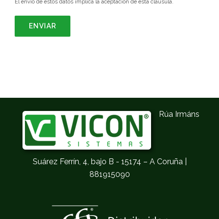
El envío de estos datos implica la aceptación de esta cláusula.
Rúa Irmáns
Suárez Ferrín, 4, bajo B - 15174 – A Coruña |
881915090