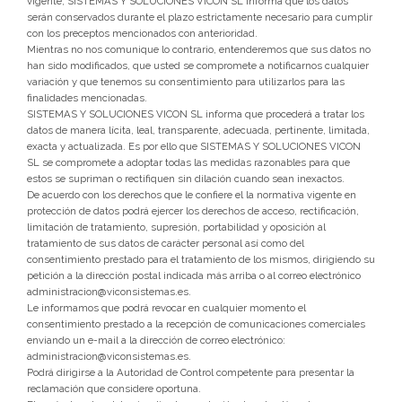
vigente, SISTEMAS Y SOLUCIONES VICON SL informa que los datos
serán conservados durante el plazo estrictamente necesario para cumplir
con los preceptos mencionados con anterioridad.
Mientras no nos comunique lo contrario, entenderemos que sus datos no
han sido modificados, que usted se compromete a notificarnos cualquier
variación y que tenemos su consentimiento para utilizarlos para las
finalidades mencionadas.
SISTEMAS Y SOLUCIONES VICON SL informa que procederá a tratar los
datos de manera lícita, leal, transparente, adecuada, pertinente, limitada,
exacta y actualizada. Es por ello que SISTEMAS Y SOLUCIONES VICON
SL se compromete a adoptar todas las medidas razonables para que
estos se supriman o rectifiquen sin dilación cuando sean inexactos.
De acuerdo con los derechos que le confiere el la normativa vigente en
protección de datos podrá ejercer los derechos de acceso, rectificación,
limitación de tratamiento, supresión, portabilidad y oposición al
tratamiento de sus datos de carácter personal así como del
consentimiento prestado para el tratamiento de los mismos, dirigiendo su
petición a la dirección postal indicada más arriba o al correo electrónico
administracion@viconsistemas.es.
Le informamos que podrá revocar en cualquier momento el
consentimiento prestado a la recepción de comunicaciones comerciales
enviando un e-mail a la dirección de correo electrónico:
administracion@viconsistemas.es.
Podrá dirigirse a la Autoridad de Control competente para presentar la
reclamación que considere oportuna.