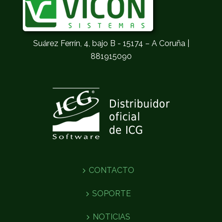
Rúa Irmáns
Suárez Ferrín, 4, bajo B - 15174 – A Coruña |
881915090
CONTACTO