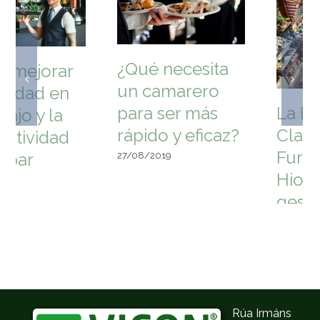
Cómo mejorar
la gestión de tu
bar o
La Brasa
restaurante
Clandestina
estas
Furancho elige
navidades. Y
HioPos para la
que los clientes
gestión de su
vuelvan
local Copiar
24/12/2019
09/07/2022