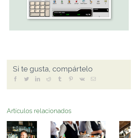
Si te gusta, compártelo
facebook
twitter
linkedin
reddit
tumblr
pinterest
vk
Correo
electrónico
Artículos relacionados