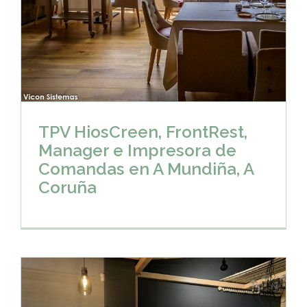
TPV HiosCreen, FrontRest,
Manager e Impresora de
Comandas en A Mundiña, A
Coruña