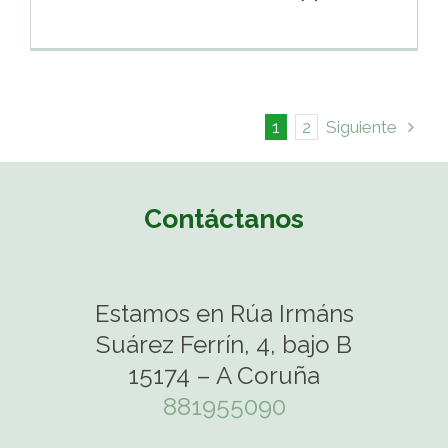
1
2
Siguiente
Contáctanos
Estamos en Rúa Irmáns
Suárez Ferrín, 4, bajo B
15174 – A Coruña
881955090