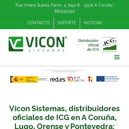
Skip
Rúa Irmáns Suárez Ferrín, 4, bajo B - 15174 A Coruña |
to
881915090
content
CONTACTO
SOPORTE
NOTICIAS
Vicon Sistemas, distribuidores
oficiales de ICG en A Coruña,
Lugo, Orense y Pontevedra: