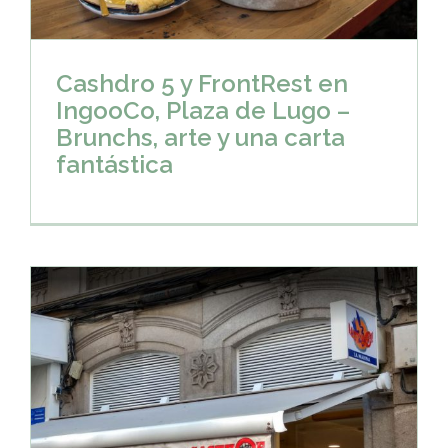
Cashdro 5 y FrontRest en
IngooCo, Plaza de Lugo –
Brunchs, arte y una carta
fantástica