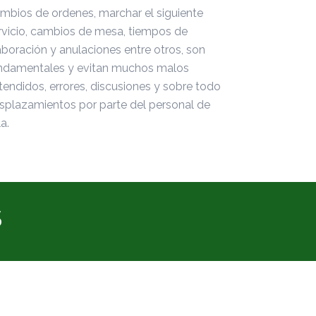
mbios de ordenes, marchar el siguiente
rvicio, cambios de mesa, tiempos de
aboración y anulaciones entre otros, son
ndamentales y evitan muchos malos
tendidos, errores, discusiones y sobre todo
splazamientos por parte del personal de
a.
S