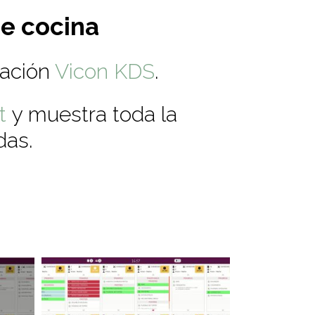
de cocina
cación
Vicon KDS
.
st
y muestra toda la
das.