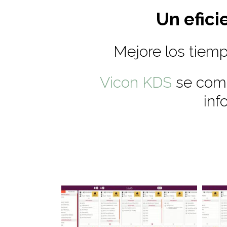
Un efici
Mejore los tiemp
Vicon KDS
se comu
inf