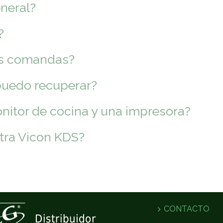
neral?
?
las comandas?
puedo recuperar?
nitor de cocina y una impresora?
tra Vicon KDS?
CONTACTO