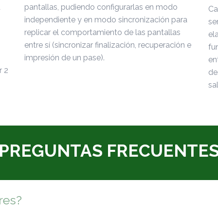
a
pantallas, pudiendo configurarlas en modo
Ca
independiente y en modo sincronización para
se
replicar el comportamiento de las pantallas
el
entre sí (sincronizar finalización, recuperación e
fu
impresión de un pase).
en
r 2
de
sal
PREGUNTAS FRECUENTE
res?