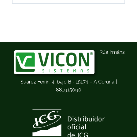
Rúa Irmáns
Suárez Ferrín, 4, bajo B - 15174 – A Coruña |
881915090