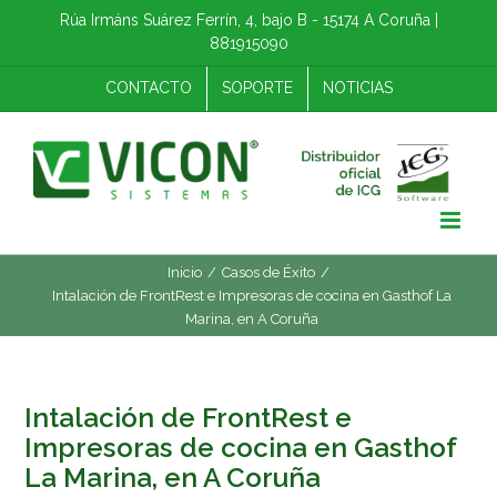
Skip
Rúa Irmáns Suárez Ferrín, 4, bajo B - 15174 A Coruña |
to
881915090
content
CONTACTO
SOPORTE
NOTICIAS
Inicio
/
Casos de Éxito
/
Intalación de FrontRest e Impresoras de cocina en Gasthof La
Marina, en A Coruña
Intalación de FrontRest e
Impresoras de cocina en Gasthof
La Marina, en A Coruña