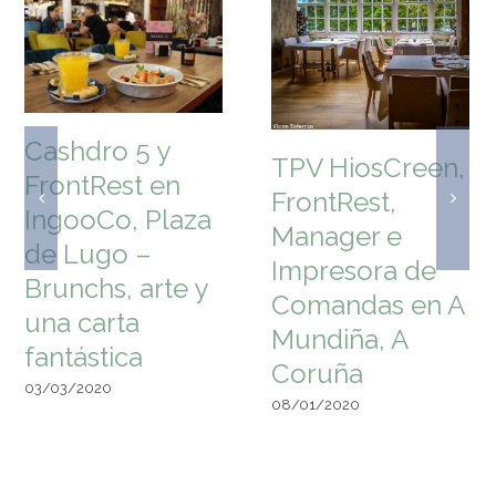
Cashdro 5 y
TPV HiosCreen,
FrontRest en
FrontRest,
IngooCo, Plaza
Manager e
de Lugo –
Impresora de
Brunchs, arte y
Comandas en A
una carta
Mundiña, A
fantástica
Coruña
03/03/2020
08/01/2020