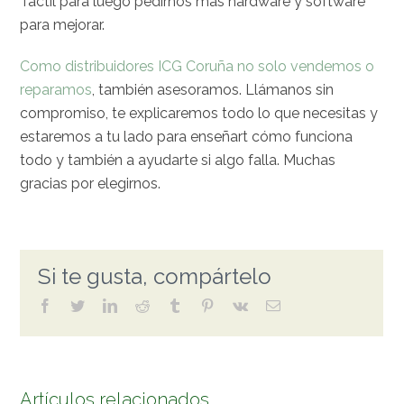
Táctil para luego pedirnos más hardware y software
para mejorar.
Como distribuidores ICG Coruña no solo vendemos o
reparamos
, también asesoramos. Llámanos sin
compromiso, te explicaremos todo lo que necesitas y
estaremos a tu lado para enseñart cómo funciona
todo y también a ayudarte si algo falla. Muchas
gracias por elegirnos.
Si te gusta, compártelo
facebook
twitter
linkedin
reddit
tumblr
pinterest
vk
Correo
electrónico
Artículos relacionados