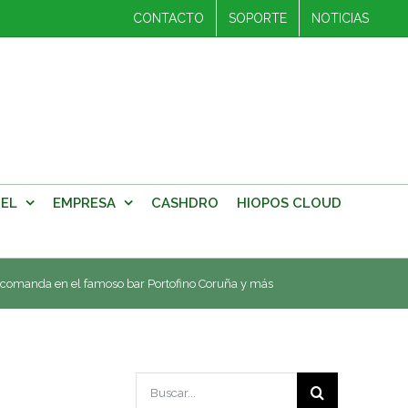
CONTACTO
SOPORTE
NOTICIAS
EL
EMPRESA
CASHDRO
HIOPOS CLOUD
ecomanda en el famoso bar Portofino Coruña y más
Buscar: