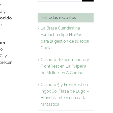
e
a y
Entradas recientes
nocido
,
o
La Brasa Clandestina
Furancho elige HioPos
para la gestión de su local
con
Copiar
 o
PC y
Cashdro, Telecomandas y
vorecen
FrontRest en La Pulpeira
de Melide, en A Coruña
Cashdro 5 y FrontRest en
IngooCo, Plaza de Lugo –
Brunchs, arte y una carta
fantástica