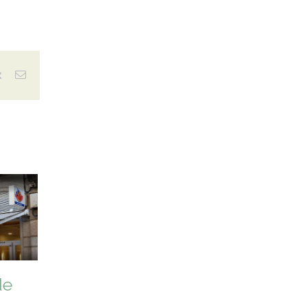
est
vk
Correo
electrónico
de
e