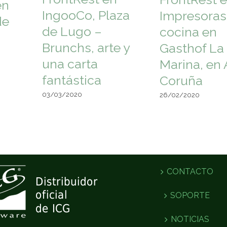
en
IngooCo, Plaza
Impresoras
de
de Lugo –
cocina en
Brunchs, arte y
Gasthof La
una carta
Marina, en 
fantástica
Coruña
03/03/2020
26/02/2020
CONTACTO
SOPORTE
NOTICIAS