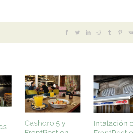
facebook
twitter
linkedin
reddit
tumblr
pinter
Cashdro 5 y
Intalación 
as
FrontRest en
FrontRest 