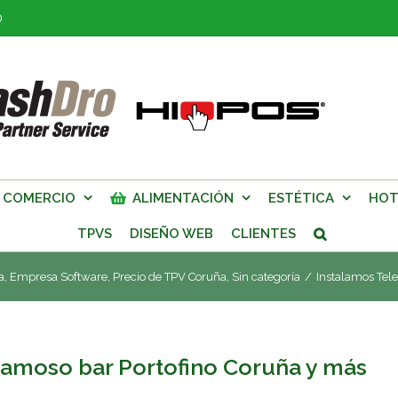
0
COMERCIO
ALIMENTACIÓN
ESTÉTICA
HOT
TPVS
DISEÑO WEB
CLIENTES
a
,
Empresa Software
,
Precio de TPV Coruña
,
Sin categoría
/
Instalamos Tel
famoso bar Portofino Coruña y más