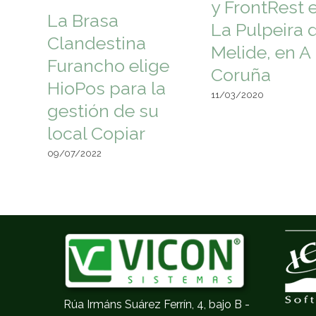
y FrontRest 
La Brasa
La Pulpeira 
Clandestina
Melide, en A
Furancho elige
Coruña
HioPos para la
11/03/2020
gestión de su
local Copiar
09/07/2022
Rúa Irmáns Suárez Ferrín, 4, bajo B -