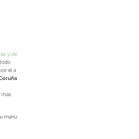
caz y de
 todo
por él a
 Coruña
a
e más
 su menú